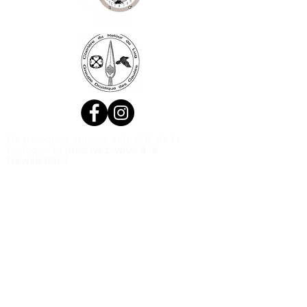
Ne manquez aucune actualité de la
boutique et
inscrivez-vous à la
Newsletter !
N. Siret:
53411424400021
© 2020, Réalisé par Webtailleur