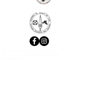
Ne manquez aucune actualité de la
boutique et
inscrivez-vous à la
Newsletter !
N. Siret:
53411424400021
© 2020, Réalisé par Webtailleur