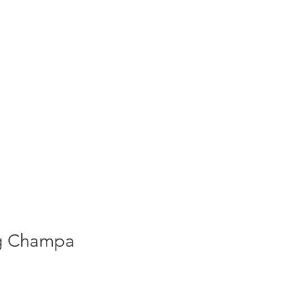
S
ACTUALITES
PLUS
g Champa