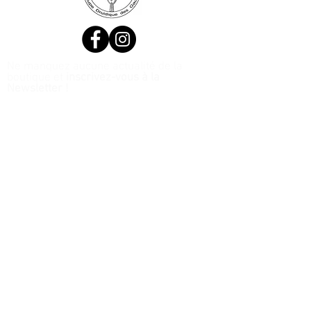
Ne manquez aucune actualité de la
boutique et
inscrivez-vous à la
Newsletter !
N. Siret:
53411424400021
© 2020, Réalisé par Webtailleur
>
J’accepte les termes et