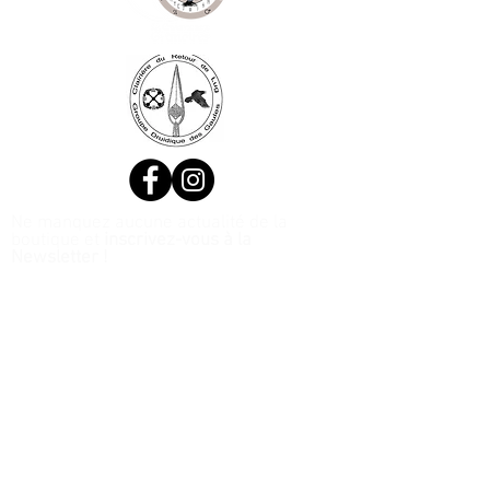
Ne manquez aucune actualité de la
boutique et
inscrivez-vous à la
Newsletter !
N. Siret:
53411424400021
© 2020, Réalisé par Webtailleur