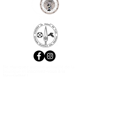
Ne manquez aucune actualité de la
boutique et
inscrivez-vous à la
Newsletter !
N. Siret:
53411424400021
© 2020, Réalisé par Webtailleur