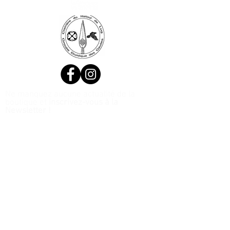
Ne manquez aucune actualité de la
boutique et
inscrivez-vous à la
Newsletter !
N. Siret:
53411424400021
© 2020, Réalisé par Webtailleur