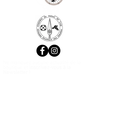
Ne manquez aucune actualité de la
boutique et
inscrivez-vous à la
Newsletter !
N. Siret:
53411424400021
© 2020, Réalisé par Webtailleur