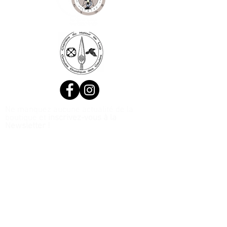
Ne manquez aucune actualité de la
boutique et
inscrivez-vous à la
Newsletter !
N. Siret:
53411424400021
© 2020, Réalisé par Webtailleur