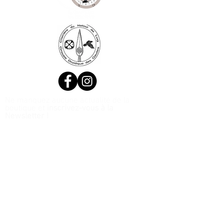
Ne manquez aucune actualité de la
boutique et
inscrivez-vous à la
Newsletter !
N. Siret:
53411424400021
© 2020, Réalisé par Webtailleur