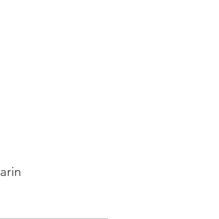
S
ACTUALITES
PLUS
arin