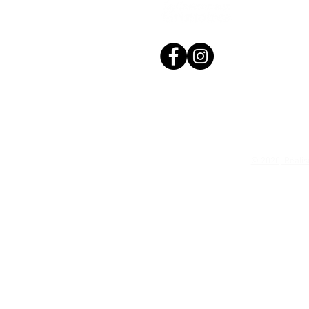
© 2020, Réalis
N. Siret: 53411424400021