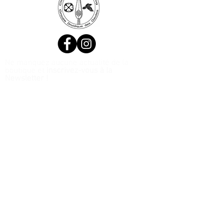
Ne manquez aucune actualité de la
boutique et
inscrivez-vous à la
Newsletter !
N. Siret:
53411424400021
© 2020, Réalisé par Webtailleur
>