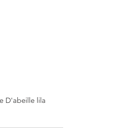
S
ACTUALITES
PLUS
 D'abeille lila