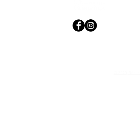
© 2020, Réalis
N. Siret: 53411424400021