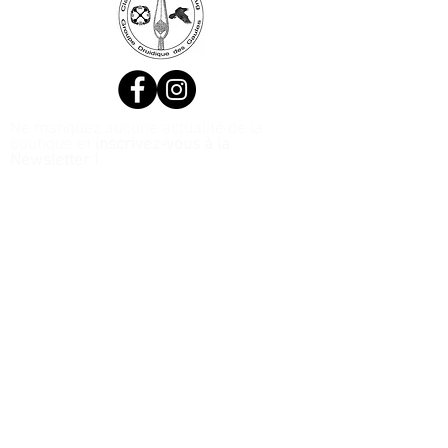
Ne manquez aucune actualité de la
boutique et
inscrivez-vous à la
Newsletter !
N. Siret:
53411424400021
© 2020, Réalisé par Webtailleur
>