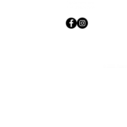
© 2020, Réalis
N. Siret: 53411424400021