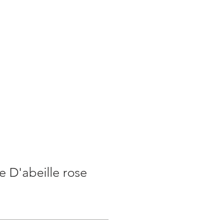
S
ACTUALITES
PLUS
e D'abeille rose