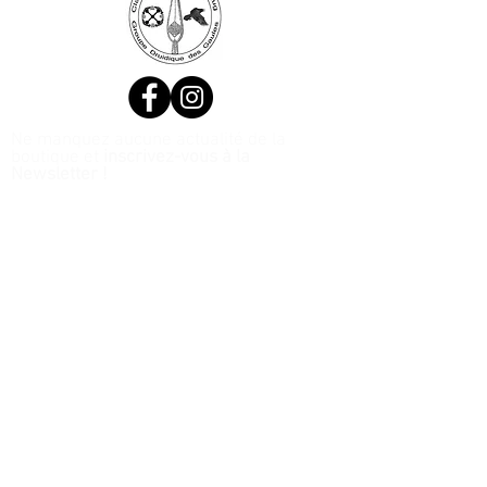
Ne manquez aucune actualité de la
boutique et
inscrivez-vous à la
Newsletter !
N. Siret:
53411424400021
© 2020, Réalisé par Webtailleur
>