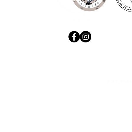
© 2020, Réalis
N. Siret: 53411424400021