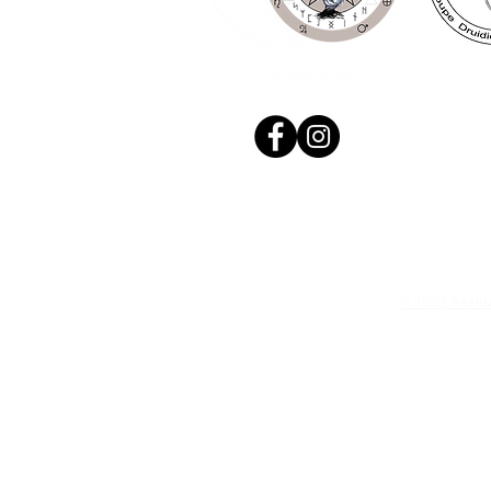
© 2020, Réalis
N. Siret: 53411424400021