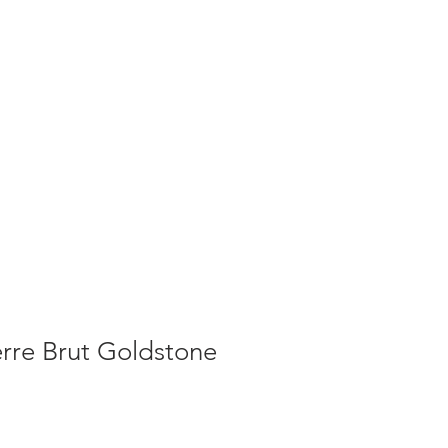
S
ACTUALITES
PLUS
erre Brut Goldstone