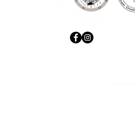
© 2020, Réalis
N. Siret: 53411424400021