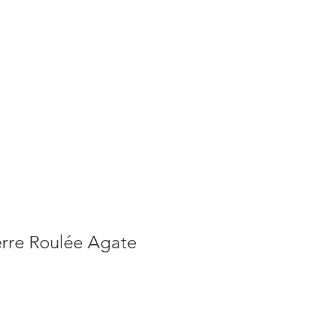
S
ACTUALITES
PLUS
erre Roulée Agate