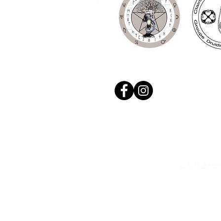
© 2020, Réalis
N. Siret: 53411424400021