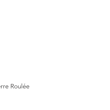
S
ACTUALITES
PLUS
erre Roulée