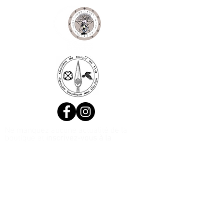
Ne manquez aucune actualité de la
boutique et
inscrivez-vous à la
Newsletter !
N. Siret:
53411424400021
© 2020, Réalisé par Webtailleur