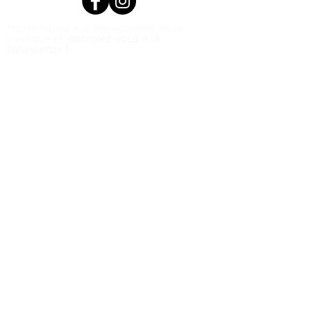
Ne manquez aucune actualité de la
boutique et
inscrivez-vous à la
Newsletter !
N. Siret:
53411424400021
© 2020, Réalisé par Webtailleur
>
J’accepte les termes et
conditions
Voir les conditions
d'utilisation