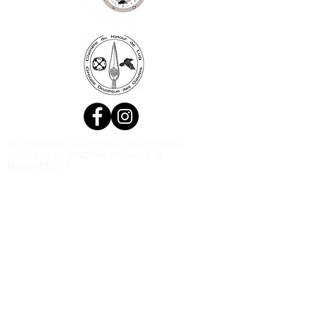
Ne manquez aucune actualité de la
boutique et
inscrivez-vous à la
Newsletter !
N. Siret:
53411424400021
© 2020, Réalisé par Webtailleur