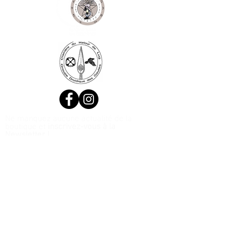
Ne manquez aucune actualité de la
boutique et
inscrivez-vous à la
Newsletter !
N. Siret:
53411424400021
© 2020, Réalisé par Webtailleur