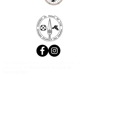
Ne manquez aucune actualité de la
boutique et
inscrivez-vous à la
Newsletter !
N. Siret:
53411424400021
© 2020, Réalisé par Webtailleur