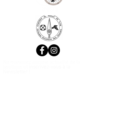
Ne manquez aucune actualité de la
boutique et
inscrivez-vous à la
Newsletter !
N. Siret:
53411424400021
© 2020, Réalisé par Webtailleur