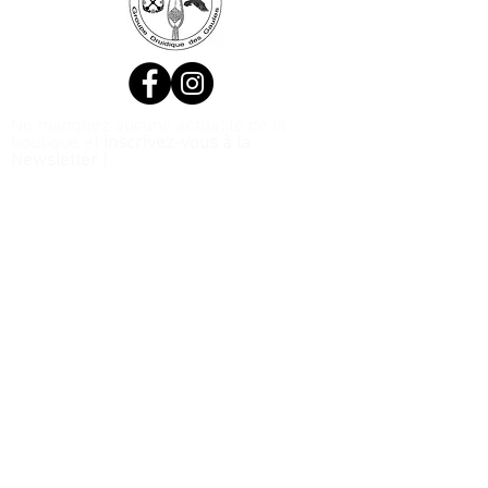
Ne manquez aucune actualité de la
boutique et
inscrivez-vous à la
Newsletter !
N. Siret:
53411424400021
© 2020, Réalisé par Webtailleur
>