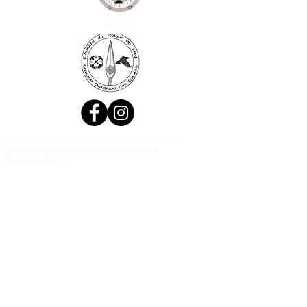
Ne manquez aucune actualité de la
boutique et
inscrivez-vous à la
Newsletter !
N. Siret:
53411424400021
© 2020, Réalisé par Webtailleur