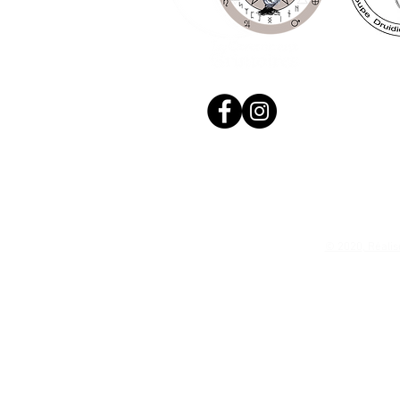
© 2020, Réalis
N. Siret: 53411424400021