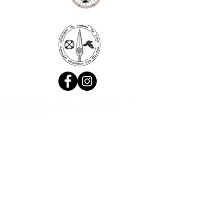
Ne manquez aucune actualité de la
boutique et
inscrivez-vous à la
Newsletter !
N. Siret:
53411424400021
© 2020, Réalisé par Webtailleur