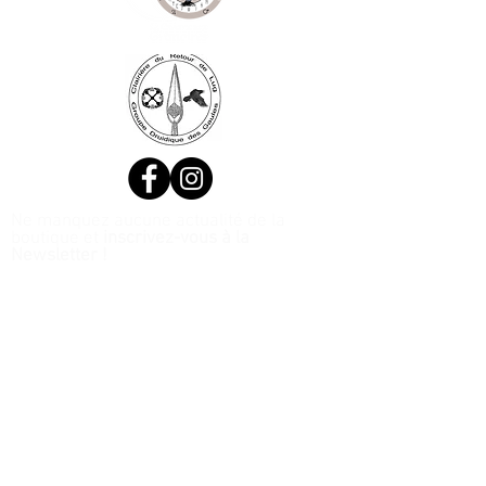
Ne manquez aucune actualité de la
boutique et
inscrivez-vous à la
Newsletter !
N. Siret:
53411424400021
© 2020, Réalisé par Webtailleur