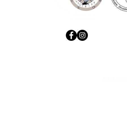
© 2020, Réalis
N. Siret: 53411424400021