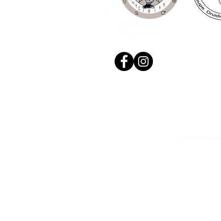
© 2020, Réalis
N. Siret: 53411424400021