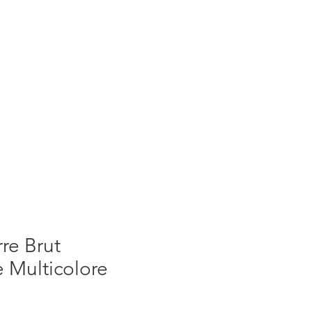
S
ACTUALITES
PLUS
rre Brut
 Multicolore