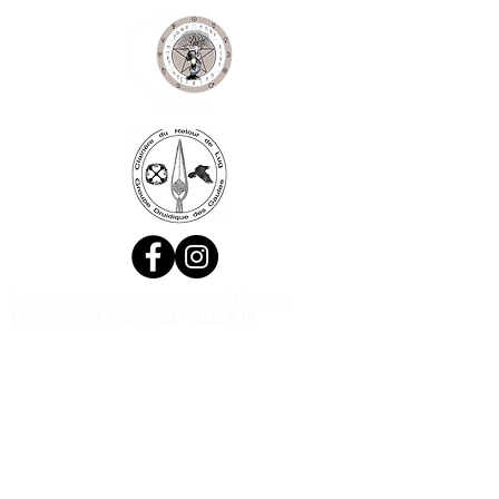
Ne manquez aucune actualité de la
boutique et
inscrivez-vous à la
Newsletter !
N. Siret:
53411424400021
© 2020, Réalisé par Webtailleur