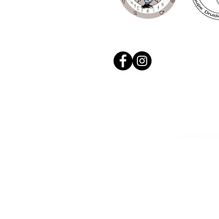
© 2020, Réalis
N. Siret: 53411424400021