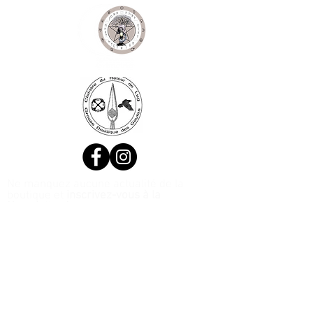
Ne manquez aucune actualité de la
boutique et
inscrivez-vous à la
Newsletter !
N. Siret:
53411424400021
© 2020, Réalisé par Webtailleur