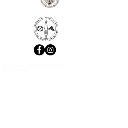
Ne manquez aucune actualité de la
boutique et
inscrivez-vous à la
Newsletter !
N. Siret:
53411424400021
© 2020, Réalisé par Webtailleur