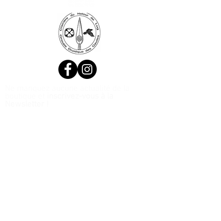
Ne manquez aucune actualité de la
boutique et
inscrivez-vous à la
Newsletter !
N. Siret:
53411424400021
© 2020, Réalisé par Webtailleur