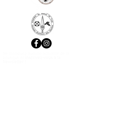
Ne manquez aucune actualité de la
boutique et
inscrivez-vous à la
Newsletter !
N. Siret:
53411424400021
© 2020, Réalisé par Webtailleur