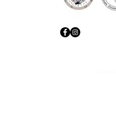
© 2020, Réalis
N. Siret: 53411424400021