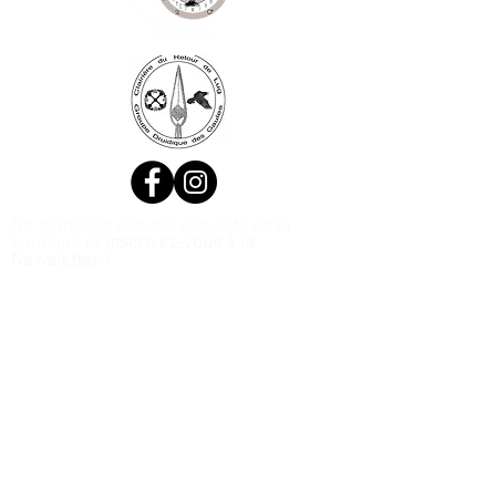
Ne manquez aucune actualité de la
boutique et
inscrivez-vous à la
Newsletter !
N. Siret:
53411424400021
© 2020, Réalisé par Webtailleur