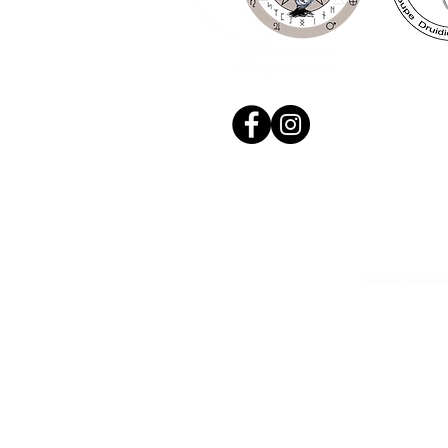
© 2020, Réalis
N. Siret: 53411424400021