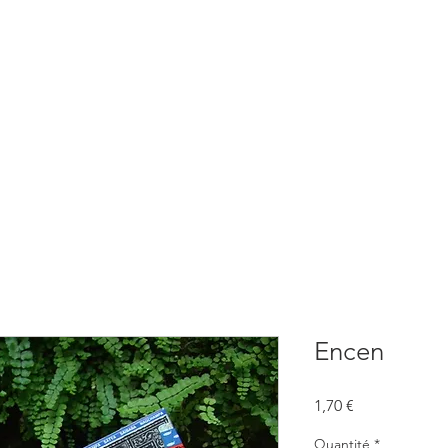
BOUTIQUE
CONSULTATIONS
ATELIERS
CONFERENCE
Encen
Prix
1,70 €
Quantité
*