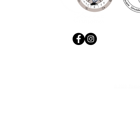
© 2020, Réalis
N. Siret: 53411424400021