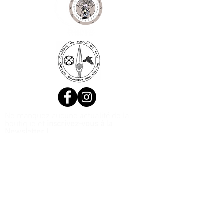
Ne manquez aucune actualité de la
boutique et
inscrivez-vous à la
Newsletter !
N. Siret:
53411424400021
© 2020, Réalisé par Webtailleur