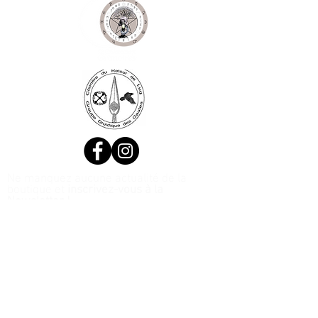
Ne manquez aucune actualité de la
boutique et
inscrivez-vous à la
Newsletter !
N. Siret:
53411424400021
© 2020, Réalisé par Webtailleur