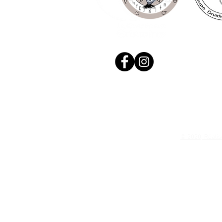
© 2020, Réalis
N. Siret: 53411424400021