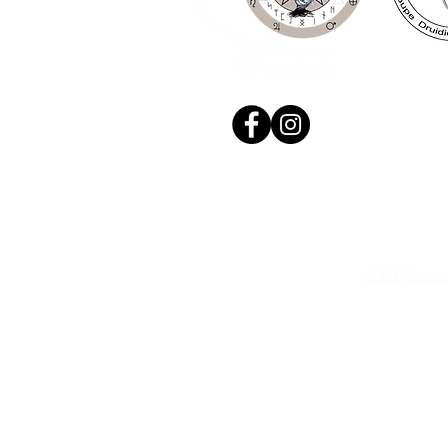
© 2020, Réalis
N. Siret: 53411424400021