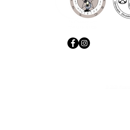
© 2020, Réalis
N. Siret: 53411424400021