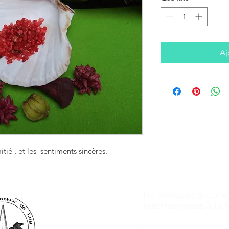
Aj
itié , et les  sentiments sincères.
Ne manquez aucune a
inscrivez-vous à la 