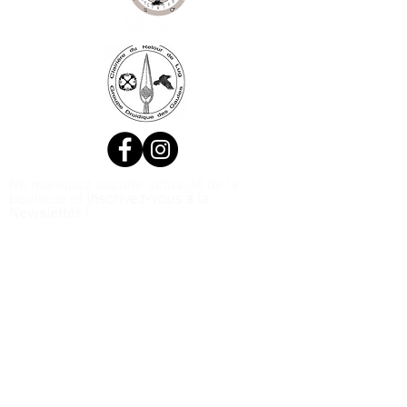
Ne manquez aucune actualité de la
boutique et
inscrivez-vous à la
Newsletter !
N. Siret:
53411424400021
© 2020, Réalisé par Webtailleur