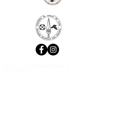
Ne manquez aucune actualité de la
boutique et
inscrivez-vous à la
Newsletter !
N. Siret:
53411424400021
© 2020, Réalisé par Webtailleur